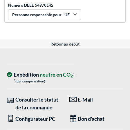
Numéro DEEE
54978142
Personne responsable pour l'UE
Retour au début
Expédition
neutre en CO
1
2
1
(par compensation)
Consulter le statut
E-Mail
de la commande
Configurateur PC
Bon d'achat