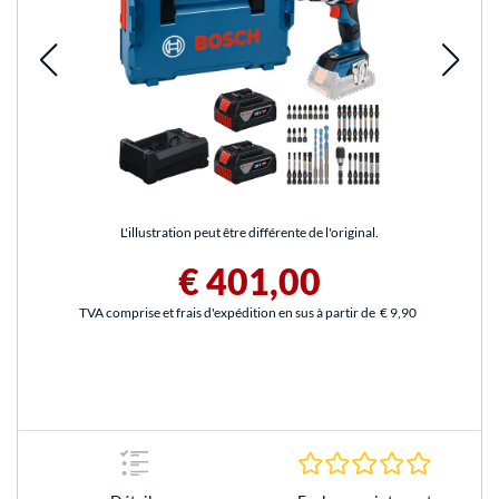
L'illustration peut être différente de l'original.
€ 401,00
TVA comprise et frais d'expédition en sus à partir de
€ 9,90
0.0 Étoile