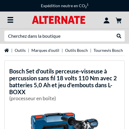
1
Expédition neutre en CO
2
Recherche
Recher
Page d'accueil
Outils
Marques d'outil
Outils Bosch
Tournevis Bosch
Bosch
Set d'outils perceuse-visseuse à
percussion sans fil 18 volts 110 Nm avec 2
batteries 5,0 Ah et jeu d'embouts dans L-
BOXX
(processeur en boîte)