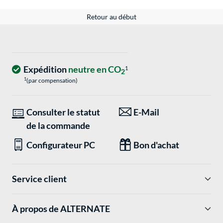
Retour au début
Expédition
neutre en CO
1
2
1
(par compensation)
Consulter le statut
E-Mail
de la commande
Configurateur PC
Bon d'achat
Service client
À propos de ALTERNATE