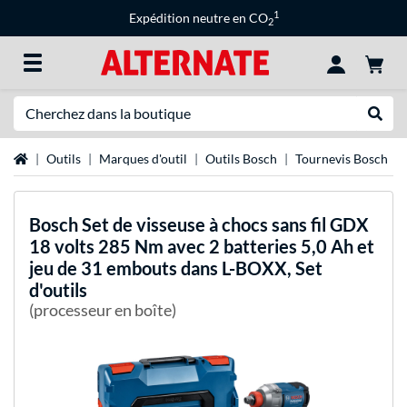
1
Expédition neutre en CO
2
Recherche
Recher
Page d'accueil
Outils
Marques d'outil
Outils Bosch
Tournevis Bosch
Bosch
Set de visseuse à chocs sans fil GDX
18 volts 285 Nm avec 2 batteries 5,0 Ah et
jeu de 31 embouts dans L-BOXX, Set
d'outils
(processeur en boîte)