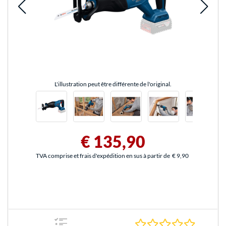
L'illustration peut être différente de l'original.
€ 135,90
TVA comprise et frais d'expédition en sus à partir de
€ 9,90
0.0 Étoile