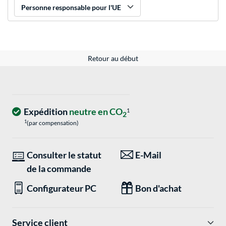
Personne responsable pour l'UE
Retour au début
Expédition
neutre en CO
1
2
1
(par compensation)
Consulter le statut
E-Mail
de la commande
Configurateur PC
Bon d'achat
Service client