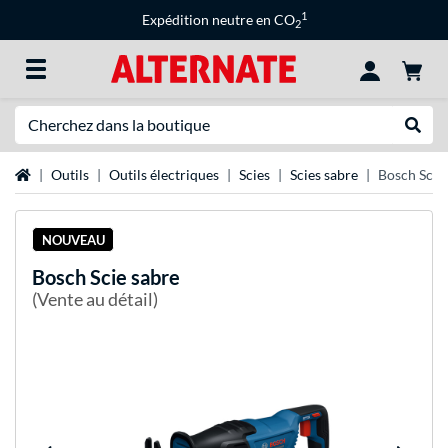
1
Expédition neutre en CO
2
Recherche
Recher
Page d'accueil
Outils
Outils électriques
Scies
Scies sabre
Bosch Scie
NOUVEAU
Bosch
Scie sabre
(Vente au détail)