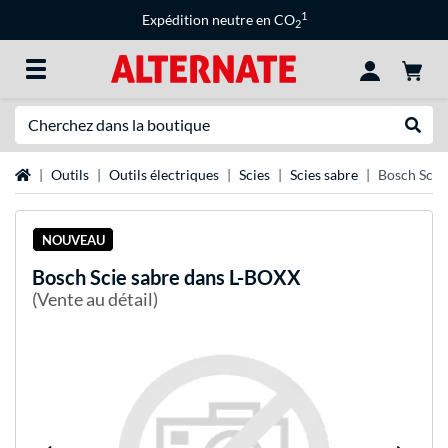
1
Expédition neutre en CO
2
Recherche
Recher
Page d'accueil
Outils
Outils électriques
Scies
Scies sabre
Bosch Scie
NOUVEAU
Bosch
Scie sabre dans L-BOXX
(Vente au détail)