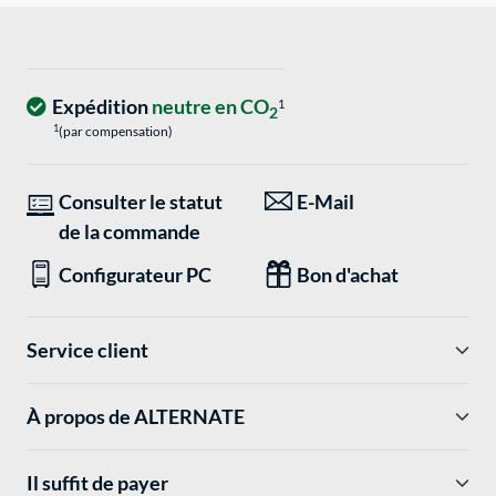
Expédition
neutre en CO
1
2
1
(par compensation)
Consulter le statut
E-Mail
de la commande
Configurateur PC
Bon d'achat
Service client
À propos de ALTERNATE
Il suffit de payer