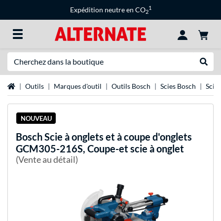
1
Expédition neutre en CO
2
Recherche
Recher
Page d'accueil
Outils
Marques d'outil
Outils Bosch
Scies Bosch
Scie
NOUVEAU
Bosch
Scie à onglets et à coupe d'onglets
GCM305-216S, Coupe-et scie à onglet
(Vente au détail)