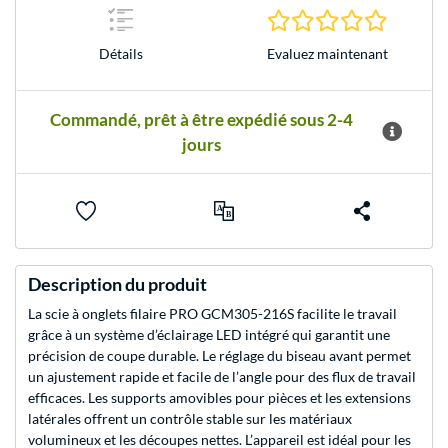
0.0 Étoile
Evaluez maintenant
Détails
Commandé, prêt à être expédié sous 2-4
jours
Description du produit
La scie à onglets filaire PRO GCM305-216S facilite le travail
grâce à un système d’éclairage LED intégré qui garantit une
précision de coupe durable. Le réglage du biseau avant permet
un ajustement rapide et facile de l’angle pour des flux de travail
efficaces. Les supports amovibles pour pièces et les extensions
latérales offrent un contrôle stable sur les matériaux
volumineux et les découpes nettes. L’appareil est idéal pour les