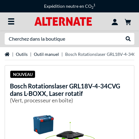
1
Expédition neutre en CO
2
Recherche
Recher
Page d'accueil
Outils
Outil manuel
Bosch Rotationslaser GRL18V-4-34CVG
NOUVEAU
Bosch
Rotationslaser GRL18V-4-34CVG
dans L-BOXX, Laser rotatif
(Vert, processeur en boîte)