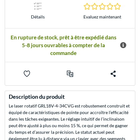
0.0 Étoile
Evaluez maintenant
Détails
En rupture de stock, prêt à être expédié dans
5-8 jours ouvrables à compter de la
commande
Description du produit
Le laser rotatif GRL18V-4-34CVG est robustement construit et
équipé de caractéristiques de pointe pour accroître l’efficacité
dans les tâches exigeantes. Le réglage intuitif de l’inclinaison
peut être ajusté à plus ou moins 15 %, ce qui permet de gagner
du temps et d’assurer la précision. Le statut actuel peut
également être lu à distance via un clavier avec des segments