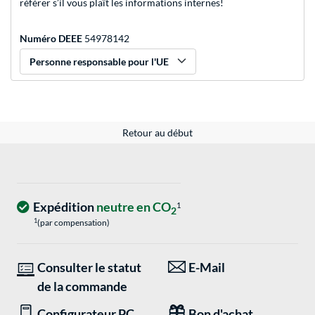
référer s’il vous plaît les informations internes!
Numéro DEEE
54978142
Personne responsable pour l'UE
Retour au début
Expédition
neutre en CO
1
2
1
(par compensation)
Consulter le statut
E-Mail
de la commande
Configurateur PC
Bon d'achat