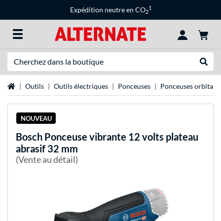
1
Expédition neutre en CO
2
Recherche
Recher
Page d'accueil
Outils
Outils électriques
Ponceuses
Ponceuses orbitale
NOUVEAU
Bosch
Ponceuse vibrante 12 volts plateau
abrasif 32 mm
(Vente au détail)