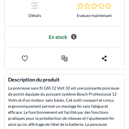
0.0 Étoile
Evaluez maintenant
Détails
En stock
Description du produit
La ponceuse sans fil GSS 12 Volt 32 est une puissante ponceuse
de points équipée du puissant système Bosch Professional 12
Volts et d’un moteur sans balais. Cet outil compact et conçu
ergonomiquement permet un meulage fin sans fatigue et
efficace. Le fonctionnement est facilité par des fonctions
pratiques pour la présélection de vitesses et l’ajustement fin
ainsi qu’un affichage de l’état de la batterie. La ponceuse