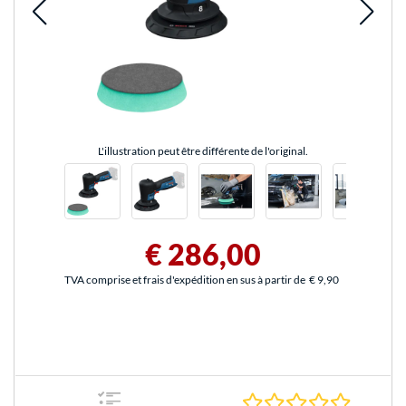
L'illustration peut être différente de l'original.
€ 286,00
TVA comprise et frais d'expédition en sus à partir de
€ 9,90
0.0 Étoile