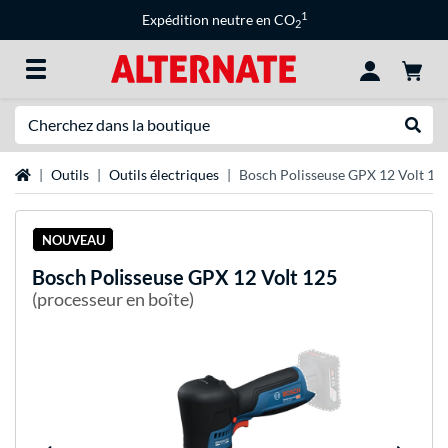
1
Expédition neutre en CO
2
Recherche
Recher
Page d'accueil
Outils
Outils électriques
Bosch Polisseuse GPX 12 Volt 12
NOUVEAU
Bosch
Polisseuse GPX 12 Volt 125
(processeur en boîte)