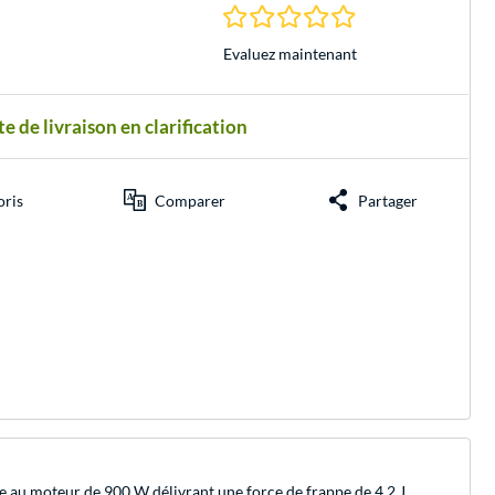
0.0 Étoiles à 0 Évalu
Evaluez maintenant
e de livraison en clarification
oris
Comparer
Partager
 au moteur de 900 W délivrant une force de frappe de 4,2 J