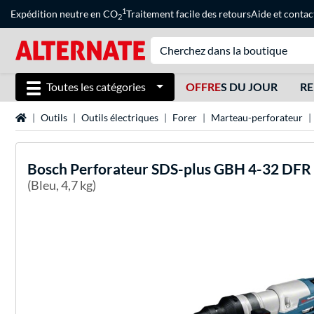
1
Expédition neutre en CO
Traitement facile des retours
Aide
et
contac
2
Toutes les catégories
OFFRE
S DU JOUR
RE
Page d'accueil
Outils
Outils électriques
Forer
Marteau-perforateur
Bosch
Perforateur SDS-plus GBH 4-32 DFR 
(Bleu, 4,7 kg)