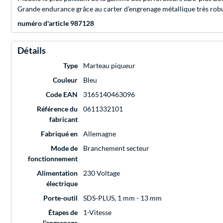
Grande endurance grâce au carter d’engrenage métallique très robu
numéro d'article 987128
Détails
Type
Marteau piqueur
Couleur
Bleu
Code EAN
3165140463096
Référence du
0611332101
fabricant
Fabriqué en
Allemagne
Mode de
Branchement secteur
fonctionnement
Alimentation
230 Voltage
électrique
Porte-outil
SDS-PLUS, 1 mm - 13 mm
Étapes de
1-Vitesse
l’engrenage