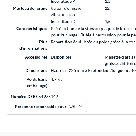
Incertitude K
1,5
Marteau de forage
Valeur d’émission
12
vibratoire ah
Incertitude K
1,5
Caractéristiques
Présélection de la vitesse ; plaque de brosse r
pour burinage ; Butée à percussion pour le per
Plus
Répartition équilibrée du poids grâce à la co
d'informations
Accessoires
Disponible
Mallette d’arti
graisse, chiffon
Dimensions
Hauteur: 226 mm x Profondeur/longueur: 4
Poids (sans
4,7 kg
emballage)
Numéro DEEE
54978142
Personne responsable pour l'UE