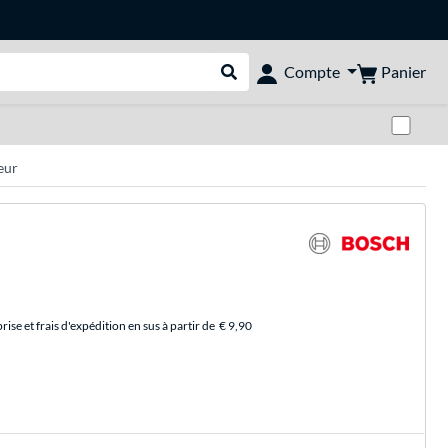
Panier
Compte
Rechercher dans le shop
Pas
eur
se et frais d'expédition en sus à partir de
€ 9,90