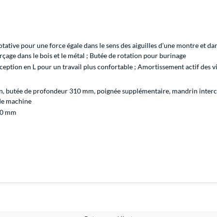
otative pour une force égale dans le sens des aiguilles d’une montre et da
çage dans le bois et le métal ; Butée de rotation pour burinage
nception en L pour un travail plus confortable ; Amortissement actif des v
san, butée de profondeur 310 mm, poignée supplémentaire, mandrin inter
 de machine
00 mm