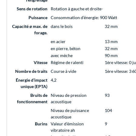
Sens de rotation
Rotation à gauche et droite-
Puissance
Consommation d’énergie: 900 Watt
Capacité ø max. de
dans le bois
32 mm
forage.
en acier
13 mm
en pierre, béton
32 mm
avec mèche
90 mm
Vitesse
Régime de ralenti
1ère vitesse: 0 j
Nombre de traits
Course à vide
1ère vitesse: 3 6
Énergie d’impact
4,2
unique (EPTA)
Bruits de
Niveau de pression
93
fonctionnement
acoustique
Niveau de puissance
104
acoustique
Burins
Valeur d’émission
9
vibratoire ah