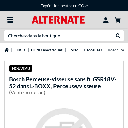
1
Expédition neutre en CO
2
Recherche
Recher
Page d'accueil
Outils
Outils électriques
Forer
Perceuses
Bosch Perc
NOUVEAU
Bosch
Perceuse-visseuse sans fil GSR18V-
52 dans L-BOXX, Perceuse/visseuse
(Vente au détail)