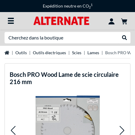
1
Expédition neutre en CO
2
Recherche
Recher
Page d'accueil
Outils
Outils électriques
Scies
Lames
Bosch PRO Wood
Bosch
PRO Wood Lame de scie circulaire
216 mm