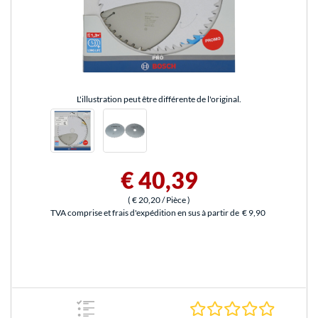
L'illustration peut être différente de l'original.
€ 40,39
(
€ 20,20
/ Pièce
)
TVA comprise et frais d'expédition en sus à partir de
€ 9,90
0.0 Étoile