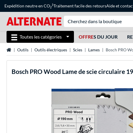
1
Expédition neutre en CO
Traitement facile des retours
Aide
et
contac
2
Toutes les catégories
OFFRE
S DU JOUR
RE
Page d'accueil
Outils
Outils électriques
Scies
Lames
Bosch PRO Woo
Bosch
PRO Wood Lame de scie circulaire 