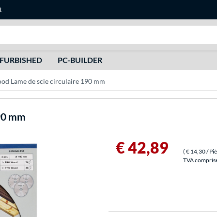
t
Recherche
FURBISHED
PC-BUILDER
d Lame de scie circulaire 190 mm
190 mm
€ 42,89
(
€ 14,30
/ Pi
TVA comprise 