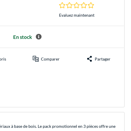
0.0 Étoiles à 0 Évalu
Evaluez maintenant
En stock
oris
Comparer
Partager
riaux à base de bois. Le pack promotionnel en 3 pièces offre une