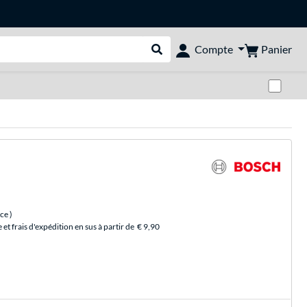
Panier
Compte
Rechercher dans le shop
Pas
èce
)
et frais d'expédition en sus à partir de
€ 9,90