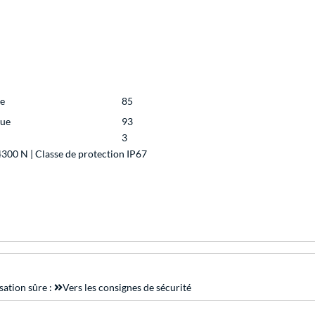
ue
85
que
93
3
4300 N | Classe de protection IP67
sation sûre :
Vers les consignes de sécurité