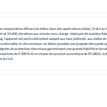
ompactation efficace du béton dans des applications plates. Grâce au mote
ti et 10 600 vibrations par minute sous charge, réduisant de manière fia
g, l’appareil est particulièrement adapté aux faux plafonds, aux dalles de
s confortable, le vibromasseur en béton possède une poignée découplée qu
intégrées de protection thermique garantissent une grande fiabilité et dur
maximale de 4 300 N et un niveau de pression acoustique de 85 dB(A), l
 et civil.