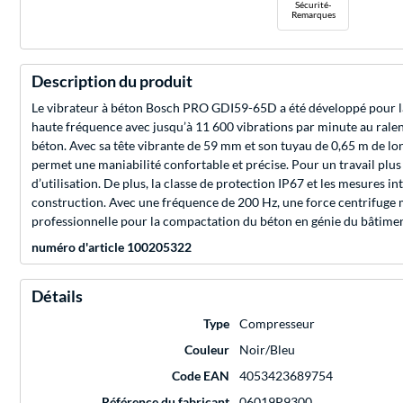
Sécurité-
Remarques
Description du produit
Le vibrateur à béton Bosch PRO GDI59-65D a été développé pour la c
haute fréquence avec jusqu’à 11 600 vibrations par minute au ralen
béton. Avec sa tête vibrante de 59 mm et son tuyau de 0,65 m de lon
permet une maniabilité confortable et précise. Pour un travail plu
d’utilisation. De plus, la classe de protection IP67 et les mesures 
construction. Avec une fréquence de 200 Hz, une force centrifuge 
professionnelle pour la compactation du béton en génie du bâtiment
numéro d'article 100205322
Détails
Type
Compresseur
Couleur
Noir/Bleu
Code EAN
4053423689754
Référence du fabricant
06019P9300