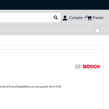
Panier
Compte
Rechercher dans le shop
Pas
se et frais d'expédition en sus à partir de
€ 9,90