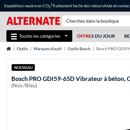
1
Expédition neutre en CO
Traitement facile des retours
Aide
et
contac
2
Toutes les catégories
OFFRE
S DU JOUR
RE
Page d'accueil
Outils
Marques d'outil
Outils Bosch
Bosch PRO GDI59-
NOUVEAU
Bosch
PRO GDI59-65D Vibrateur à béton, 
(Noir/Bleu)