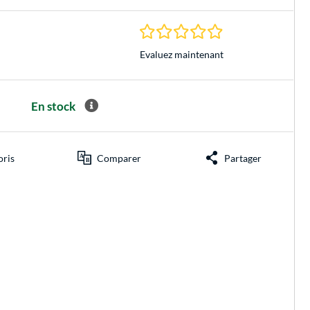
0.0 Étoiles à 0 Évalu
Evaluez maintenant
En stock
oris
Comparer
Partager