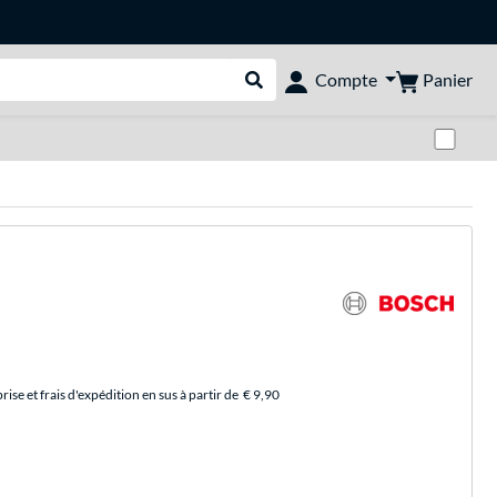
Panier
Compte
Rechercher dans le shop
Pas
se et frais d'expédition en sus à partir de
€ 9,90