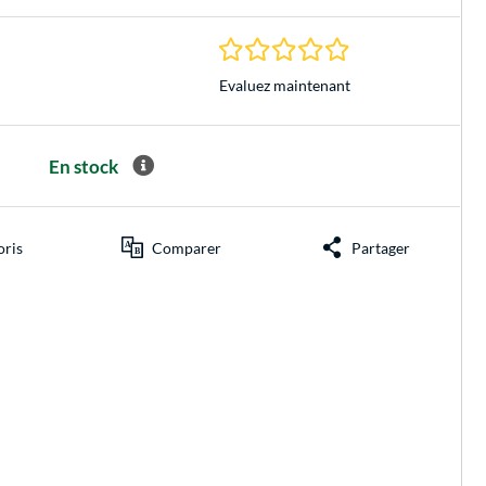
0.0 Étoiles à 0 Évalu
Evaluez maintenant
En stock
oris
Comparer
Partager