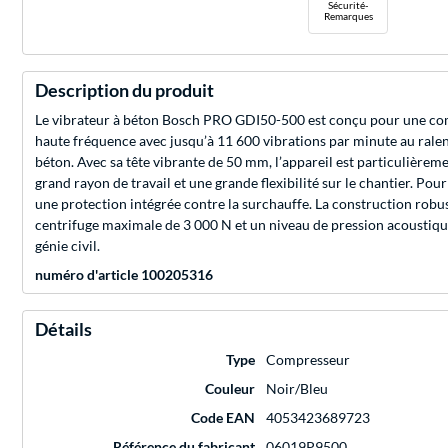
Sécurité-
Remarques
Description du produit
Le vibrateur à béton Bosch PRO GDI50-500 est conçu pour une compac
haute fréquence avec jusqu’à 11 600 vibrations par minute au ralen
béton. Avec sa tête vibrante de 50 mm, l’appareil est particulièrem
grand rayon de travail et une grande flexibilité sur le chantier. Pou
une protection intégrée contre la surchauffe. La construction robu
centrifuge maximale de 3 000 N et un niveau de pression acoustiqu
génie civil.
numéro d'article 100205316
Détails
Type
Compresseur
Couleur
Noir/Bleu
Code EAN
4053423689723
Référence du fabricant
06019P9500