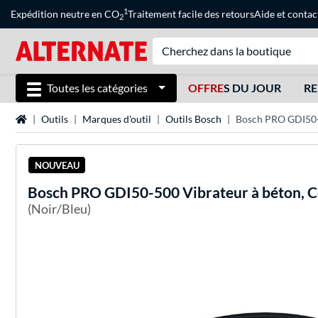
1
Expédition neutre en CO
Traitement facile des retours
Aide
et
contac
2
Toutes les catégories
OFFRE
S DU JOUR
RE
Page d'accueil
Outils
Marques d'outil
Outils Bosch
Bosch PRO GDI50-
NOUVEAU
Bosch
PRO GDI50-500 Vibrateur à béton, 
(Noir/Bleu)