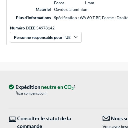
Force
1 mm
Matériel
Oxyde d'aluminium
Plus d'informations
Spécification : WA 60 T BF, Forme : Droit
Numéro DEEE
54978142
Personne responsable pour l'UE
Expédition
neutre en CO
1
2
1
(par compensation)
Consulter le statut de la
Nous so
commande
Vous avez beso