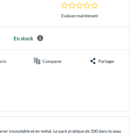
0.0 Étoiles à 0 Évalu
Evaluez maintenant
En stock
oris
Comparer
Partager
ier inoxydable et en métal. Le pack pratique de 100 dans le seau