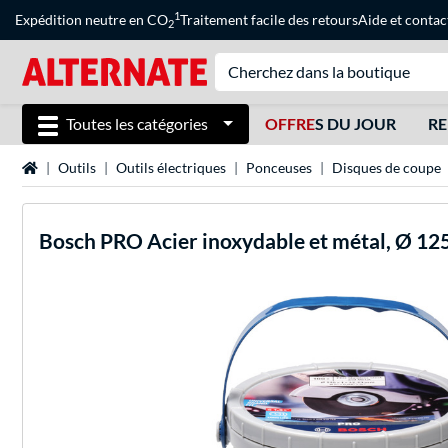
1
Expédition neutre en CO
Traitement facile des retours
Aide
et
contac
2
Toutes les catégories
OFFRE
S DU JOUR
RE
Page d'accueil
Outils
Outils électriques
Ponceuses
Disques de coupe
Bosch
PRO Acier inoxydable et métal, Ø 12