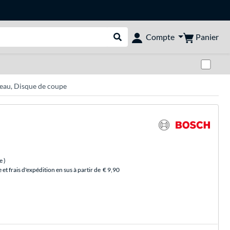
Panier
Compte
Rechercher dans le shop
Pas
seau, Disque de coupe
ce
)
et frais d'expédition en sus à partir de
€ 9,90