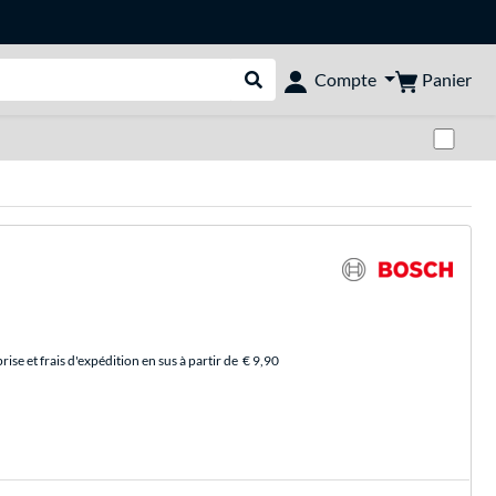
Panier
Compte
Rechercher dans le shop
Pas
se et frais d'expédition en sus à partir de
€ 9,90