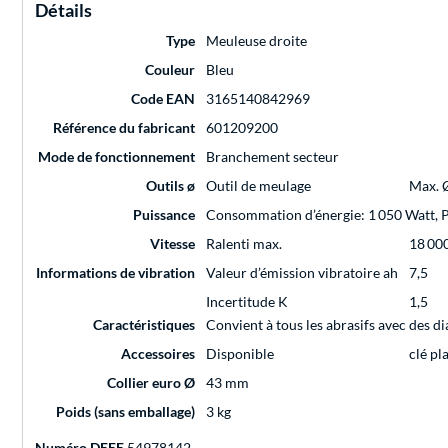
Détails
Type
Meuleuse droite
Couleur
Bleu
Code EAN
3165140842969
Référence du fabricant
601209200
Mode de fonctionnement
Branchement secteur
Outils ø
Outil de meulage
Max. 
Puissance
Consommation d’énergie: 1 050 Watt, P
Vitesse
Ralenti max.
18 00
Informations de vibration
Valeur d’émission vibratoire ah
7,5
Incertitude K
1,5
Caractéristiques
Convient à tous les abrasifs avec des di
Accessoires
Disponible
clé pl
Collier euro Ø
43 mm
Poids (sans emballage)
3 kg
Numéro DEEE
54978142