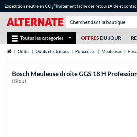
1
Expédition neutre en CO
Traitement facile des retours
Aide
et
contac
2
Toutes les catégories
OFFRE
S DU JOUR
RE
Page d'accueil
Outils
Outils électriques
Ponceuses
Meuleuses
Bosc
Bosch
Meuleuse droite GGS 18 H Professio
(Bleu)