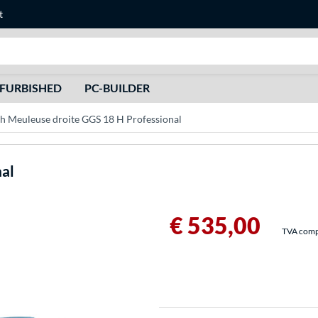
t
Recherche
FURBISHED
PC-BUILDER
h Meuleuse droite GGS 18 H Professional
nal
€ 535,00
TVA compri