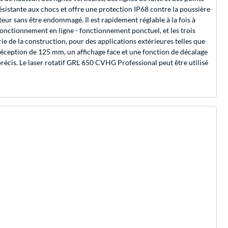
résistante aux chocs et offre une protection IP68 contre la poussière
teur sans être endommagé. Il est rapidement réglable à la fois à
 fonctionnement en ligne - fonctionnement ponctuel, et les trois
e de la construction, pour des applications extérieures telles que
réception de 125 mm, un affichage face et une fonction de décalage
s précis. Le laser rotatif GRL 650 CVHG Professional peut être utilisé