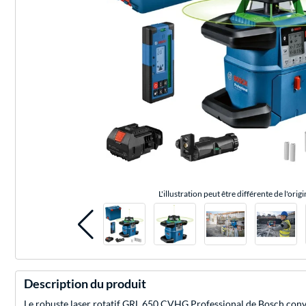
L'illustration peut être différente de l'origi
Description du produit
Le robuste laser rotatif GRL 650 CVHG Professional de Bosch convient