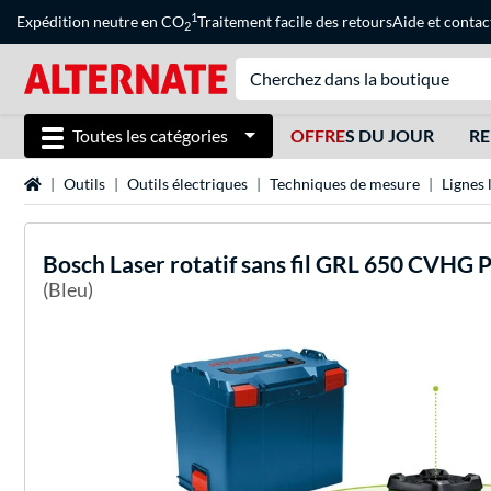
1
Expédition neutre en CO
Traitement facile des retours
Aide
et
contac
2
Toutes les catégories
OFFRE
S DU JOUR
RE
Page d'accueil
Outils
Outils électriques
Techniques de mesure
Lignes 
Bosch
Laser rotatif sans fil GRL 650 CVHG P
(Bleu)