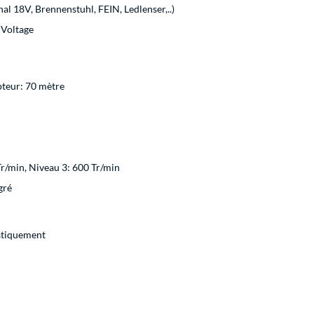
l 18V, Brennenstuhl, FEIN, Ledlenser,..)
 Voltage
pteur: 70 mètre
Tr/min, Niveau 3: 600 Tr/min
gré
tiquement