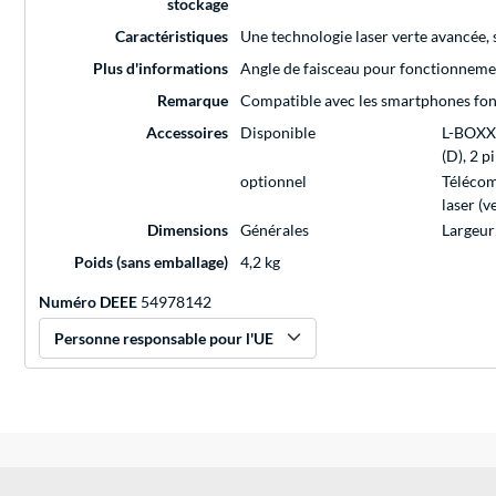
stockage
Caractéristiques
Une technologie laser verte avancée, s
Plus d'informations
Angle de faisceau pour fonctionnement
Remarque
Compatible avec les smartphones fonct
Accessoires
Disponible
L-BOXX 
(D), 2 p
optionnel
Télécom
laser (v
Dimensions
Générales
Largeur
Poids (sans emballage)
4,2 kg
Numéro DEEE
54978142
Personne responsable pour l'UE