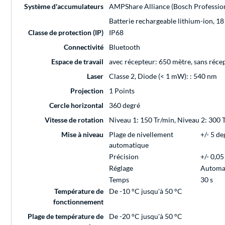
Système d'accumulateurs
AMPShare Alliance (Bosch Professiona
Batterie rechargeable lithium-ion, 18
Classe de protection (IP)
IP68
Connectivité
Bluetooth
Espace de travail
avec récepteur: 650 mètre, sans réce
Laser
Classe 2, Diode (< 1 mW): : 540 nm
Projection
1 Points
Cercle horizontal
360 degré
Vitesse de rotation
Niveau 1: 150 Tr/min, Niveau 2: 300 
Mise à niveau
Plage de nivellement
+/- 5 de
automatique
Précision
+/- 0,05
Réglage
Automa
Temps
30 s
Température de
De -10 °C jusqu'à 50 °C
fonctionnement
Plage de température de
De -20 °C jusqu'à 50 °C