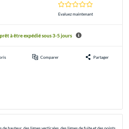
0.0 Étoiles à 0 Évalu
Evaluez maintenant
êt à être expédié sous 3-5 jours
oris
Comparer
Partager
e hauteur, des lignes verticales, des lignes de fuite et des points