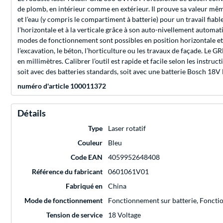
de plomb, en intérieur comme en extérieur. Il prouve sa valeur même 
et l’eau (y compris le compartiment à batterie) pour un travail fiab
l’horizontale et à la verticale grâce à son auto-nivellement automat
modes de fonctionnement sont possibles en position horizontale et v
l’excavation, le béton, l’horticulture ou les travaux de façade. L
en millimètres. Calibrer l’outil est rapide et facile selon les instru
soit avec des batteries standards, soit avec une batterie Bosch 18V 
numéro d'article 100011372
Détails
Type
Laser rotatif
Couleur
Bleu
Code EAN
4059952648408
Référence du fabricant
0601061V01
Fabriqué en
China
Mode de fonctionnement
Fonctionnement sur batterie, Foncti
Tension de service
18 Voltage