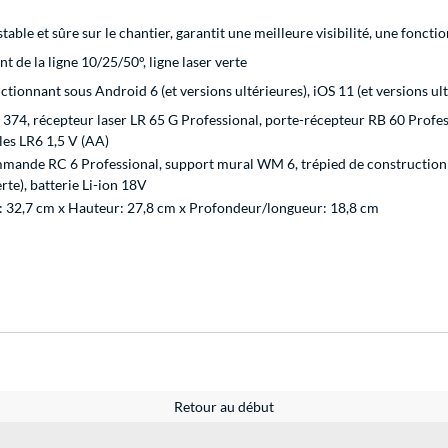
table et sûre sur le chantier, garantit une meilleure visibilité, une foncti
 de la ligne 10/25/50°, ligne laser verte
ionnant sous Android 6 (et versions ultérieures), iOS 11 (et versions ult
374, récepteur laser LR 65 G Professional, porte-récepteur RB 60 Profess
iles LR6 1,5 V (AA)
mande RC 6 Professional, support mural WM 6, trépied de construction BT
erte), batterie Li-ion 18V
: 32,7 cm x Hauteur: 27,8 cm x Profondeur/longueur: 18,8 cm
Retour au début