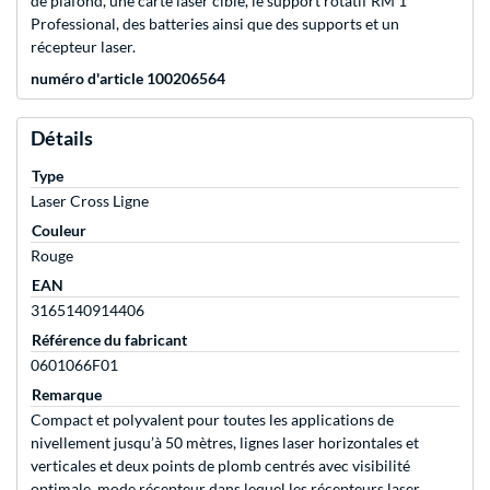
de plafond, une carte laser cible, le support rotatif RM 1
Professional, des batteries ainsi que des supports et un
récepteur laser.
numéro d'article 100206564
Détails
Type
Laser Cross Ligne
Couleur
Rouge
EAN
3165140914406
Référence du fabricant
0601066F01
Remarque
Compact et polyvalent pour toutes les applications de
nivellement jusqu’à 50 mètres, lignes laser horizontales et
verticales et deux points de plomb centrés avec visibilité
optimale, mode récepteur dans lequel les récepteurs laser