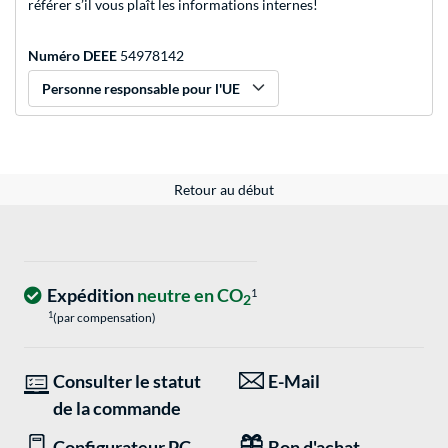
référer s’il vous plaît les informations internes!
Numéro DEEE
54978142
Personne responsable pour l'UE
Retour au début
Expédition
neutre en CO
1
2
1
(par compensation)
Consulter le statut
E-Mail
de la commande
Configurateur PC
Bon d'achat