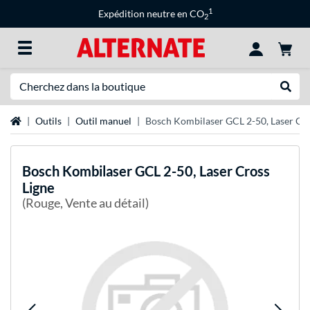
1
Expédition neutre en CO
2
Recherche
Recher
Page d'accueil
Outils
Outil manuel
Bosch Kombilaser GCL 2-50, Laser Cro
Bosch
Kombilaser GCL 2-50, Laser Cross
Ligne
(Rouge, Vente au détail)