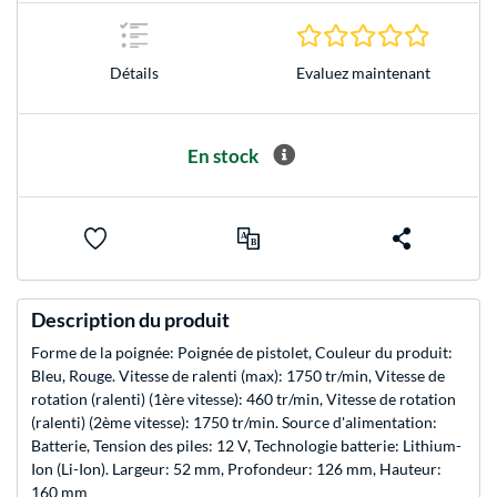
0.0 Étoile
Evaluez maintenant
Détails
En stock
Description du produit
Forme de la poignée: Poignée de pistolet, Couleur du produit:
Bleu, Rouge. Vitesse de ralenti (max): 1750 tr/min, Vitesse de
rotation (ralenti) (1ère vitesse): 460 tr/min, Vitesse de rotation
(ralenti) (2ème vitesse): 1750 tr/min. Source d'alimentation:
Batterie, Tension des piles: 12 V, Technologie batterie: Lithium-
Ion (Li-Ion). Largeur: 52 mm, Profondeur: 126 mm, Hauteur:
160 mm