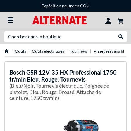
1
Expédition neutre en CO
2
Recherche
Recher
Page d'accueil
Outils
Outils électriques
Tournevis
Visseuses sans fil
Bosch
GSR 12V-35 HX Professional 1750
tr/min Bleu, Rouge, Tournevis
(Bleu/Noir, Tournevis électrique, Poignée de
pistolet, Bleu, Rouge, Brossé, Attache de
ceinture, 1750 tr/min)