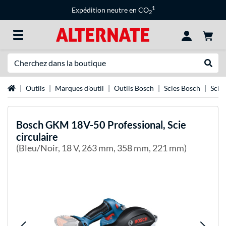
1
Expédition neutre en CO
2
Recherche
Recher
Page d'accueil
Outils
Marques d'outil
Outils Bosch
Scies Bosch
Scie 
Bosch
GKM 18V-50 Professional, Scie
circulaire
(Bleu/Noir, 18 V, 263 mm, 358 mm, 221 mm)