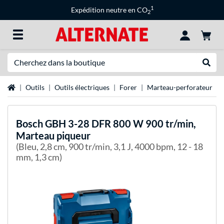
1
Expédition neutre en CO
2
Recherche
Recher
Page d'accueil
Outils
Outils électriques
Forer
Marteau-perforateur
Bosch
GBH 3-28 DFR 800 W 900 tr/min,
Marteau piqueur
(Bleu, 2,8 cm, 900 tr/min, 3,1 J, 4000 bpm, 12 - 18
mm, 1,3 cm)