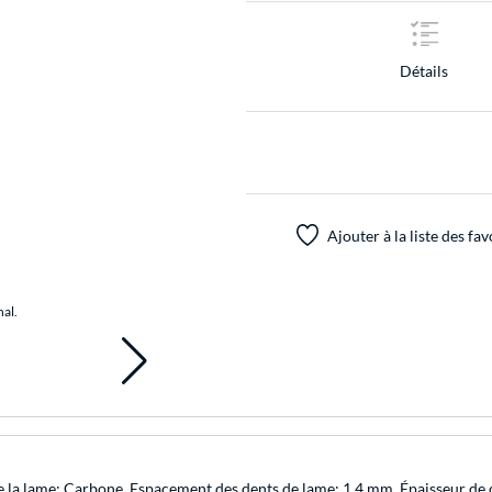
Détails
Ajouter à la liste des fav
nal.
e la lame: Carbone. Espacement des dents de lame: 1,4 mm, Épaisseur de c