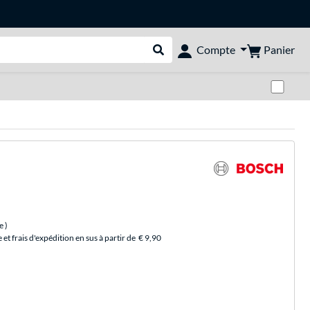
Panier
Compte
Rechercher dans le shop
Pas
ce
)
et frais d'expédition en sus à partir de
€ 9,90