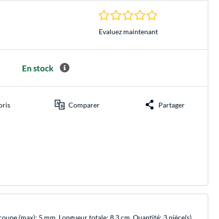
0.0 Étoiles à 0 Évalu
Evaluez maintenant
En stock
oris
Comparer
Partager
oupe (max): 5 mm. Longueur totale: 8,3 cm. Quantité: 3 pièce(s),