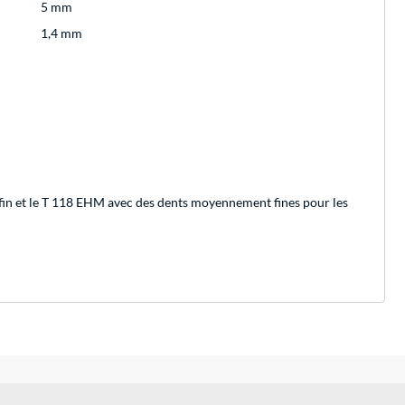
5 mm
1,4 mm
ès fin et le T 118 EHM avec des dents moyennement fines pour les