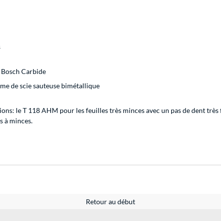
s
e Bosch Carbide
ame de scie sauteuse bimétallique
rsions: le T 118 AHM pour les feuilles très minces avec un pas de dent tr
s à minces.
Retour au début