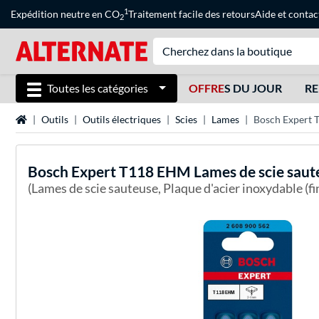
1
Expédition neutre en CO
Traitement facile des retours
Aide
et
contac
2
Toutes les catégories
OFFRE
S DU JOUR
RE
Page d'accueil
Outils
Outils électriques
Scies
Lames
Bosch Expert T
Bosch
Expert T118 EHM Lames de scie saute
(Lames de scie sauteuse, Plaque d'acier inoxydable (f