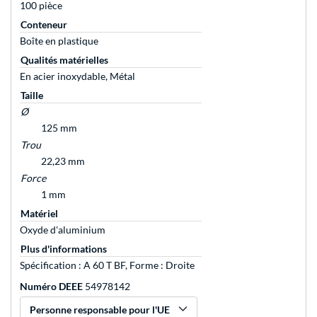
100 pièce
Conteneur
Boîte en plastique
Qualités matérielles
En acier inoxydable, Métal
Taille
Ø
125 mm
Trou
22,23 mm
Force
1 mm
Matériel
Oxyde d'aluminium
Plus d'informations
Spécification : A 60 T BF, Forme : Droite
Numéro DEEE
54978142
Personne responsable pour l'UE