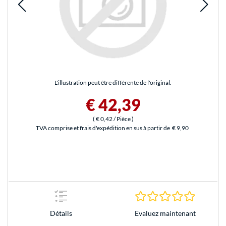
L'illustration peut être différente de l'original.
€ 42,39
(
€ 0,42
/ Pièce
)
TVA comprise et frais d'expédition en sus à partir de
€ 9,90
0.0 Étoile
Evaluez maintenant
Détails