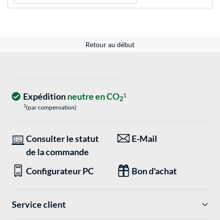
Retour au début
Expédition
neutre en CO
1
2
1
(par compensation)
Consulter le statut
E-Mail
de la commande
Configurateur PC
Bon d'achat
Service client