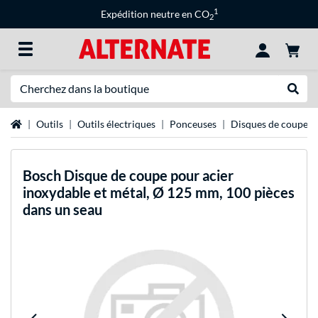
1
Expédition neutre en CO
2
Recherche
Recher
Page d'accueil
Outils
Outils électriques
Ponceuses
Disques de coupe
Bosch
Disque de coupe pour acier
inoxydable et métal, Ø 125 mm, 100 pièces
dans un seau