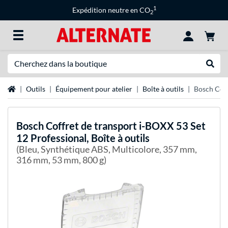
1
Expédition neutre en CO
2
Recherche
Recher
Page d'accueil
Outils
Équipement pour atelier
Boîte à outils
Bosch Coff
Bosch
Coffret de transport i-BOXX 53 Set
12 Professional, Boîte à outils
(Bleu, Synthétique ABS, Multicolore, 357 mm,
316 mm, 53 mm, 800 g)