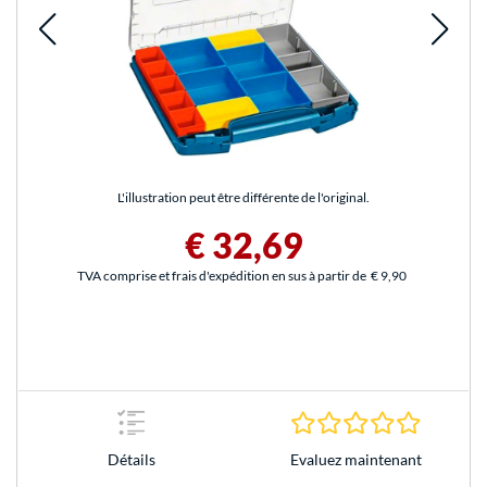
L'illustration peut être différente de l'original.
€ 32,69
TVA comprise et frais d'expédition en sus à partir de
€ 9,90
0.0 Étoile
Evaluez maintenant
Détails