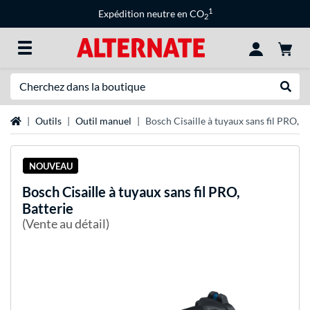
1
Expédition neutre en CO
2
Recherche
Recher
Page d'accueil
Outils
Outil manuel
Bosch Cisaille à tuyaux sans fil PRO, B
NOUVEAU
Bosch
Cisaille à tuyaux sans fil PRO,
Batterie
(Vente au détail)