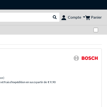
Panier
Compte
Rechercher dans le shop
Pas
èce
)
et frais d'expédition en sus à partir de
€ 9,90