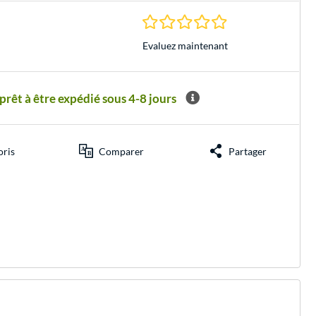
0.0 Étoiles à 0 Évalu
Evaluez maintenant
êt à être expédié sous 4-8 jours
oris
Comparer
Partager