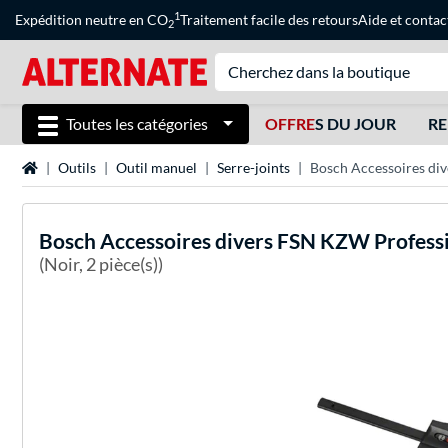
1
Expédition neutre en CO
Traitement facile des retours
Aide
et
contac
2
Toutes les catégories
OFFRE
S DU JOUR
RE
Page d'accueil
Outils
Outil manuel
Serre-joints
Bosch Accessoires div
Bosch
Accessoires divers FSN KZW Professi
(Noir, 2 pièce(s))