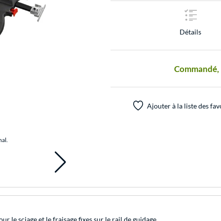
Détails
Commandé, pr
Ajouter à la liste des fav
nal.
r le sciage et le fraisage fixes sur le rail de guidage