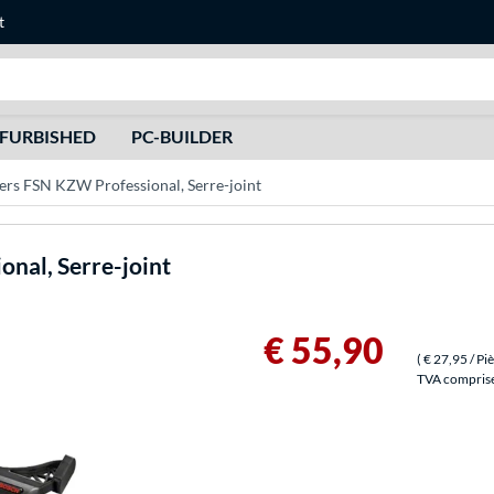
t
Recherche
FURBISHED
PC-BUILDER
ers FSN KZW Professional, Serre-joint
onal, Serre-joint
€ 55,90
(
€ 27,95
/ Pi
TVA comprise 