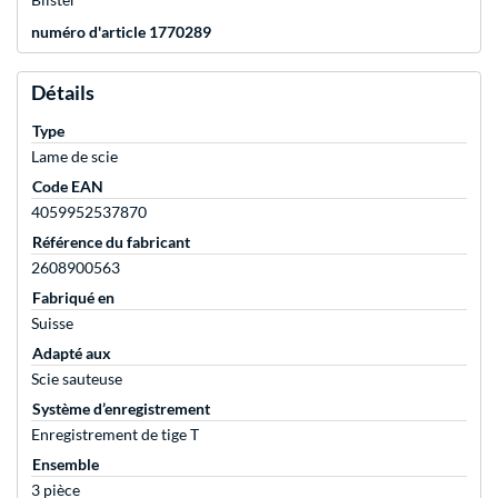
numéro d'article 1770289
Détails
Type
Lame de scie
Code EAN
4059952537870
Référence du fabricant
2608900563
Fabriqué en
Suisse
Adapté aux
Scie sauteuse
Système d’enregistrement
Enregistrement de tige T
Ensemble
3 pièce