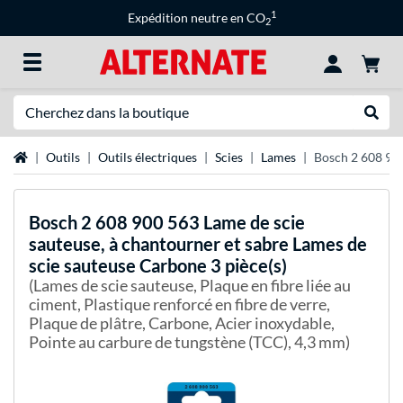
1
Expédition neutre en CO
2
Recherche
Recher
Page d'accueil
Outils
Outils électriques
Scies
Lames
Bosch 2 608 900
Bosch
2 608 900 563 Lame de scie
sauteuse, à chantourner et sabre Lames de
scie sauteuse Carbone 3 pièce(s)
(Lames de scie sauteuse, Plaque en fibre liée au
ciment, Plastique renforcé en fibre de verre,
Plaque de plâtre, Carbone, Acier inoxydable,
Pointe au carbure de tungstène (TCC), 4,3 mm)