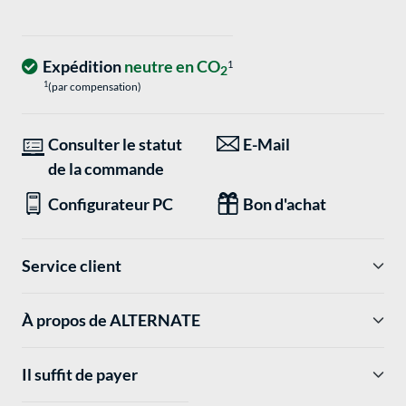
Expédition
neutre en CO
1
2
1
(par compensation)
Consulter le statut
E-Mail
de la commande
Configurateur PC
Bon d'achat
Service client
À propos de ALTERNATE
Il suffit de payer