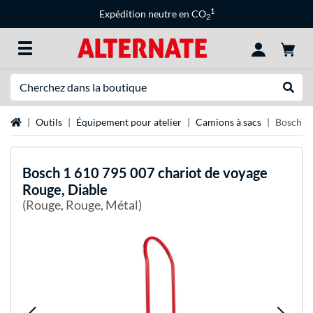
1
Expédition neutre en CO
2
Recherche
Recher
Page d'accueil
Outils
Équipement pour atelier
Camions à sacs
Bosch 1 
Bosch
1 610 795 007 chariot de voyage
Rouge, Diable
(Rouge, Rouge, Métal)