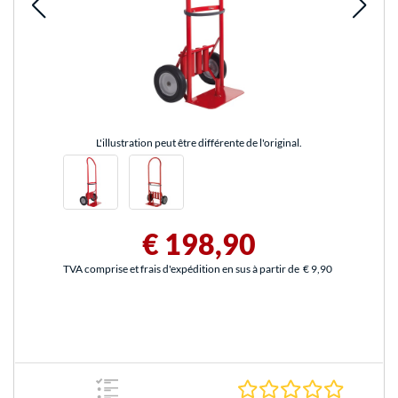
L'illustration peut être différente de l'original.
€ 198,90
TVA comprise et frais d'expédition en sus à partir de
€ 9,90
0.0 Étoile