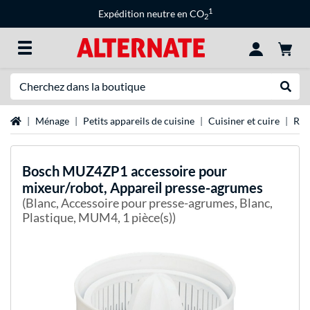
1
Expédition neutre en CO
2
Recherche
Recher
Page d'accueil
Ménage
Petits appareils de cuisine
Cuisiner et cuire
Rob
Bosch
MUZ4ZP1 accessoire pour
mixeur/robot, Appareil presse-agrumes
(Blanc, Accessoire pour presse-agrumes, Blanc,
Plastique, MUM4, 1 pièce(s))