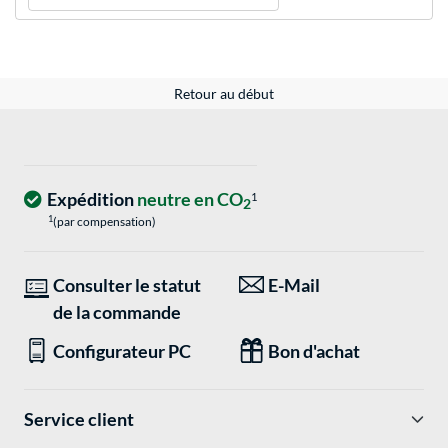
Retour au début
Expédition
neutre en CO
1
2
1
(par compensation)
Consulter le statut
E-Mail
de la commande
Configurateur PC
Bon d'achat
Service client