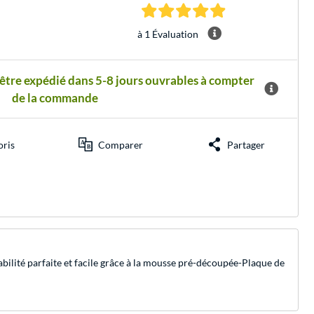
5.0 Étoiles à 1 Évalu
à 1 Évaluation
 être expédié dans 5-8 jours ouvrables à compter
de la commande
oris
Comparer
Partager
abilité parfaite et facile grâce à la mousse pré-découpée-Plaque de