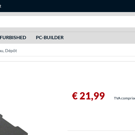
t
Recherche
FURBISHED
PC-BUILDER
au, Dépôt
€ 21,99
TVA comprise 