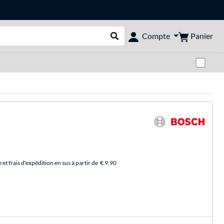
Panier
Compte
Rechercher dans le shop
Pas
et frais d'expédition en sus à partir de
€ 9,90