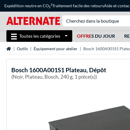
1
Expédition neutre en CO
Traitement facile des retours
Aide
et
contac
2
Toutes les catégories
OFFRE
S DU JOUR
RE
Page d'accueil
Outils
Équipement pour atelier
Bosch ‎1600A001S1 Plate
Bosch
‎1600A001S1 Plateau, Dépôt
(Noir, Plateau, Bosch, 240 g, 1 pièce(s))