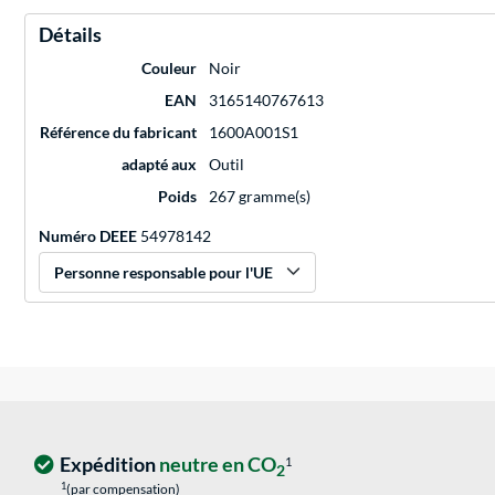
Détails
Couleur
Noir
EAN
3165140767613
Référence du fabricant
1600A001S1
adapté aux
Outil
Poids
267 gramme(s)
Numéro DEEE
54978142
Personne responsable pour l'UE
Expédition
neutre en CO
1
2
1
(par compensation)