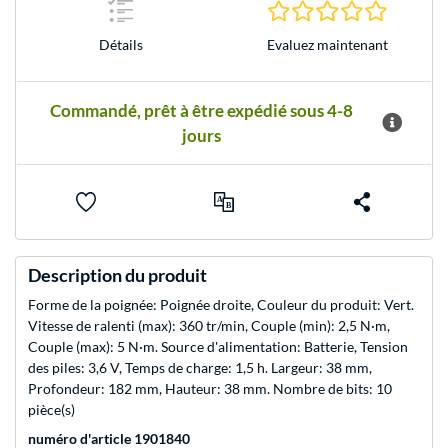
0.0 Étoile
Evaluez maintenant
Détails
Commandé, prêt à être expédié sous 4-8
jours
Description du produit
Forme de la poignée: Poignée droite, Couleur du produit: Vert.
Vitesse de ralenti (max): 360 tr/min, Couple (min): 2,5 N·m,
Couple (max): 5 N·m. Source d'alimentation: Batterie, Tension
des piles: 3,6 V, Temps de charge: 1,5 h. Largeur: 38 mm,
Profondeur: 182 mm, Hauteur: 38 mm. Nombre de bits: 10
pièce(s)
numéro d'article 1901840