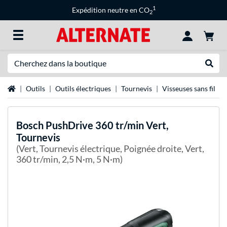
1
Expédition neutre en CO
2
Recherche
Recher
Page d'accueil
Outils
Outils électriques
Tournevis
Visseuses sans fil
Bosch
PushDrive 360 tr/min Vert,
Tournevis
(Vert, Tournevis électrique, Poignée droite, Vert,
360 tr/min, 2,5 N·m, 5 N·m)