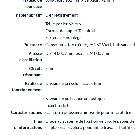
ponçage
Papier abrasif
D’enregistrement
Taille papier Velcro
Format de papier Terminal
Surface de meulage
Puissance
Consommation d’énergie: 250 Watt, Puissance de
Vitesse
De 14 000 /min jusqu'à 24 000 /min
d'oscillation
Circuit
2 mm
résonnant
Bruits de
Niveau de pression acoustique
fonctionnement
Niveau de puissance acoustique
Incertitude K
Caractéristiques
Caisson à poussière amovible pour microfiltre
Plus
Grâce au système de fixation velcro, le papier de
d'informations
en place sans velcro pendant le travail. Il suffit 