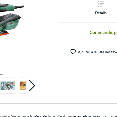
Détails
Commandé, prê
Ajouter à la liste des fav
nal.
sifs- Système de fixation de la feuille abrasive par etrier pour un chang