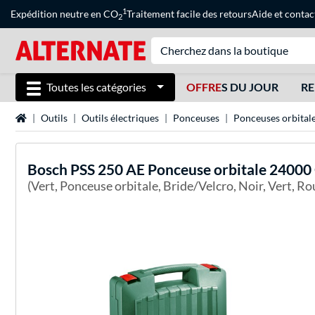
1
Expédition neutre en CO
Traitement facile des retours
Aide
et
contac
2
Toutes les catégories
OFFRE
S DU JOUR
RE
Page d'accueil
Outils
Outils électriques
Ponceuses
Ponceuses orbital
Bosch
PSS 250 AE Ponceuse orbitale 24000
(Vert, Ponceuse orbitale, Bride/Velcro, Noir, Vert