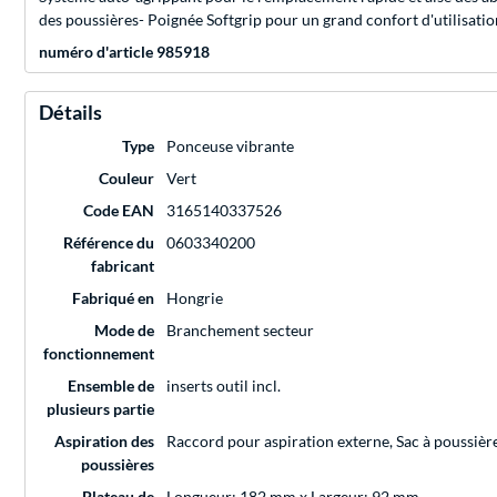
des poussières- Poignée Softgrip pour un grand confort d'utilisat
numéro d'article 985918
Détails
Type
Ponceuse vibrante
Couleur
Vert
Code EAN
3165140337526
Référence du
0603340200
fabricant
Fabriqué en
Hongrie
Mode de
Branchement secteur
fonctionnement
Ensemble de
inserts outil incl.
plusieurs partie
Aspiration des
Raccord pour aspiration externe, Sac à poussière
poussières
Plateau de
Longueur: 182 mm x Largeur: 92 mm