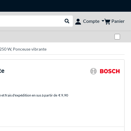
Panier
Compte
Rechercher dans le shop
Pas
250 W, Ponceuse vibrante
te
et frais d'expédition en sus à partir de
€ 9,90