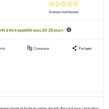
0.0 Étoiles à 0 Évalu
Evaluez maintenant
t à être expédié sous 20-28 jours
oris
Comparer
Partager
ement simple et facile du papier abrasif- Raccord pour l’aspiration