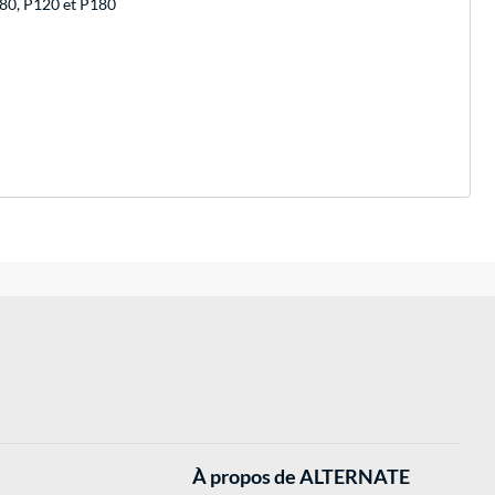
 P80, P120 et P180
À propos de ALTERNATE