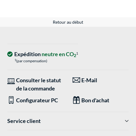
Retour au début
Expédition
neutre en CO
1
2
1
(par compensation)
Consulter le statut
E-Mail
de la commande
Configurateur PC
Bon d'achat
Service client