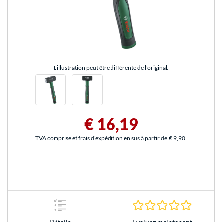
L'illustration peut être différente de l'original.
€ 16,19
TVA comprise et frais d'expédition en sus à partir de
€ 9,90
0.0 Étoile
Evaluez maintenant
Détails