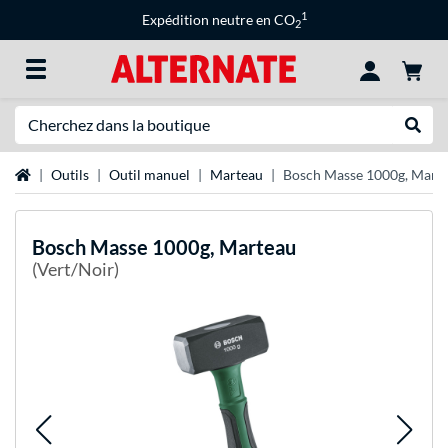
1
Expédition neutre en CO
2
Recherche
Recher
Page d'accueil
Outils
Outil manuel
Marteau
Bosch Masse 1000g, Mart
Bosch
Masse 1000g, Marteau
(Vert/Noir)