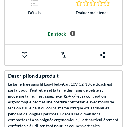
0.0 Étoile
Evaluez maintenant
Détails
En stock
Description du produit
Le taille-haie sans fil EasyHedgeCut 18V-52-13 de Bosch est
parfait pour l’entretien et la taille des haies de petite et
moyenne taille. Il est assez léger (2,4 kg) et sa conception
ergonomique permet une posture confortable avec moins de
tension sur le haut du corps, même lorsque vous travaillez
pendant de longues périodes. Grâce à ses dimensions
compactes et à sa poignée ergonomique, il est particulièrement
confortable à utiliser, tant pour les coupes verticales