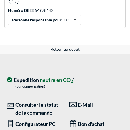
2,4 kg
Numéro DEEE
54978142
Personne responsable pour l'UE
Retour au début
Expédition
neutre en CO
1
2
1
(par compensation)
Consulter le statut
E-Mail
de la commande
Configurateur PC
Bon d'achat