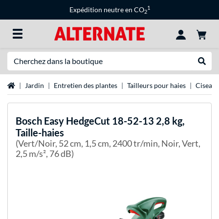
1
Expédition neutre en CO
2
Recherche
Recher
Page d'accueil
Jardin
Entretien des plantes
Tailleurs pour haies
Ciseaux
Bosch
Easy HedgeCut 18-52-13 2,8 kg,
Taille-haies
(Vert/Noir, 52 cm, 1,5 cm, 2400 tr/min, Noir, Vert,
2,5 m/s², 76 dB)