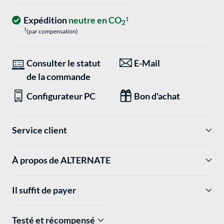
Expédition
neutre en CO
1
2
1
(par compensation)
Consulter le statut
E-Mail
de la commande
Configurateur PC
Bon d'achat
Service client
À propos de ALTERNATE
Il suffit de payer
Testé et récompensé