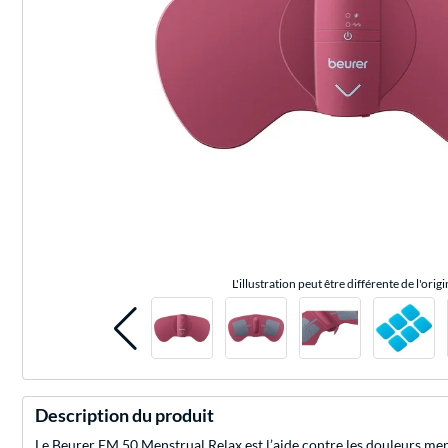
L'illustration peut être différente de l'origi
Description du produit
Le Beurer EM 50 Menstrual Relax est l’aide contre les douleurs mens