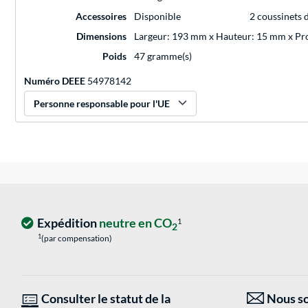
Accessoires
Disponible
2 coussinets 
Dimensions
Largeur: 193 mm x Hauteur: 15 mm x P
Poids
47 gramme(s)
Numéro DEEE
54978142
Personne responsable pour l'UE
Expédition
neutre en CO
1
2
1
(par compensation)
Consulter le statut de la
Nous so