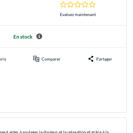
0.0 Étoiles à 0 Évalu
Evaluez maintenant
En stock
oris
Comparer
Partager
t aider à soulager la douleur et la relaxation et grâce à la