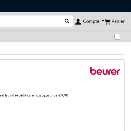
Panier
Compte
Rechercher dans le shop
Pas
et frais d'expédition en sus à partir de
€ 9,90