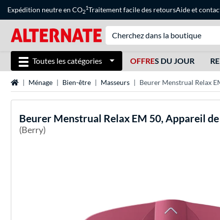
1
Expédition neutre en CO
Traitement facile des retours
Aide
et
contac
2
Toutes les catégories
OFFRE
S DU JOUR
RE
Page d'accueil
Ménage
Bien-être
Masseurs
Beurer Menstrual Relax E
Beurer
Menstrual Relax EM 50, Appareil d
(Berry)