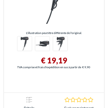
L'illustration peut être différente de l'original.
€ 19,19
TVA comprise et frais d'expédition en sus à partir de
€ 9,90
0.0 Étoile
Evaluez maintenant
Détails