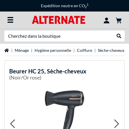
1
Expédition neutre en CO
2
Recherche
Recher
Page d'accueil
Ménage
Hygiène personnelle
Coiffure
Sèche-cheveux
Beurer
HC 25, Sèche-cheveux
(Noir/Or rose)