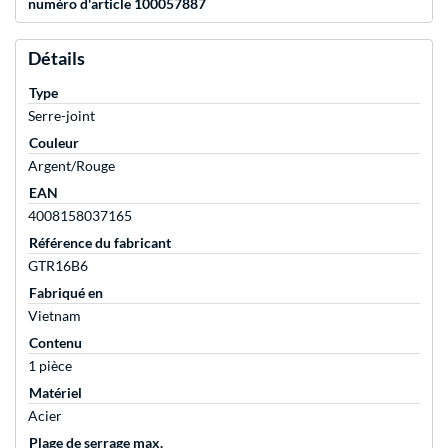
numéro d'article 100057887
Détails
Type
Serre-joint
Couleur
Argent/Rouge
EAN
4008158037165
Référence du fabricant
GTR16B6
Fabriqué en
Vietnam
Contenu
1 pièce
Matériel
Acier
Plage de serrage max.