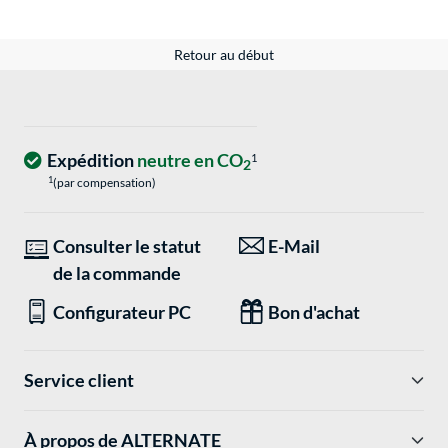
Retour au début
Expédition
neutre en CO
1
2
1
(par compensation)
Consulter le statut
E-Mail
de la commande
Configurateur PC
Bon d'achat
Service client
À propos de ALTERNATE