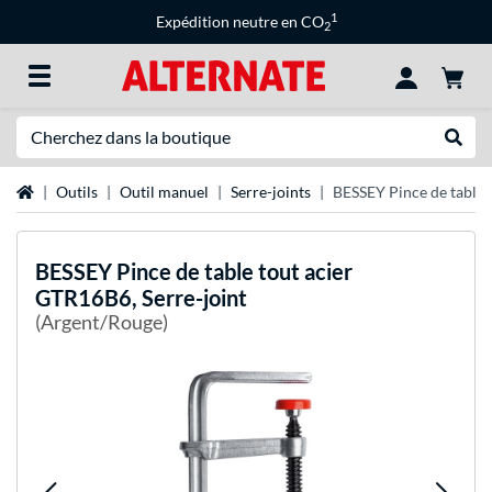
1
Expédition neutre en CO
2
Recherche
Recher
Page d'accueil
Outils
Outil manuel
Serre-joints
BESSEY Pince de table 
BESSEY
Pince de table tout acier
GTR16B6, Serre-joint
(Argent/Rouge)