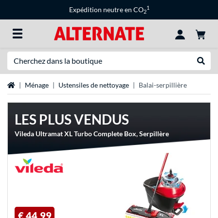
1
Expédition neutre en CO
2
Recherche
Recher
Page d'accueil
Ménage
Ustensiles de nettoyage
Balai-serpillière
LES PLUS VENDUS
Vileda Ultramat XL Turbo Complete Box, Serpillère
€ 44,99