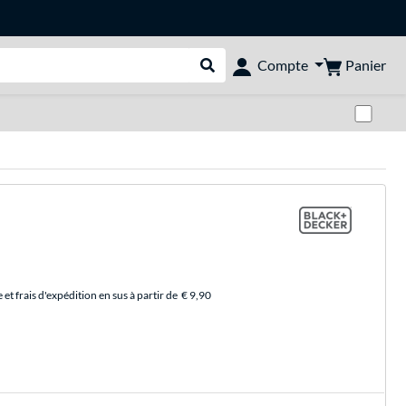
Panier
Compte
Rechercher dans le shop
Pas
et frais d'expédition en sus à partir de
€ 9,90