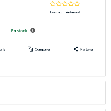
0.0 Étoiles à 0 Évalu
Evaluez maintenant
En stock
oris
Comparer
Partager