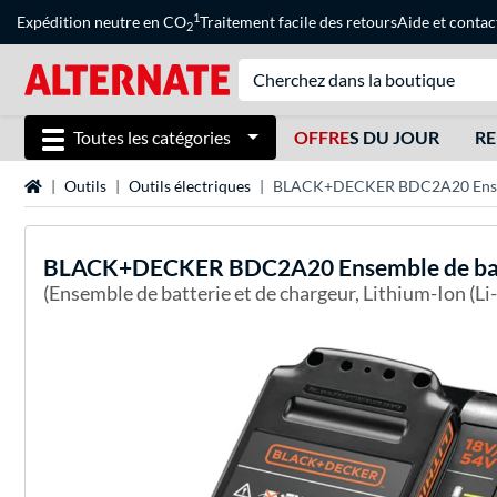
1
Expédition neutre en CO
Traitement facile des retours
Aide
et
contac
2
Toutes les catégories
OFFRE
S DU JOUR
RE
Page d'accueil
Outils
Outils électriques
BLACK+DECKER BDC2A20 Ensembl
BLACK+DECKER
BDC2A20 Ensemble de bat
(Ensemble de batterie et de chargeur, Lithium-Ion (Li-