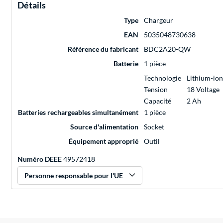
Détails
Type
Chargeur
EAN
5035048730638
Référence du fabricant
BDC2A20-QW
Batterie
1 pièce
Technologie
Lithium-ion
Tension
18 Voltage
Capacité
2 Ah
Batteries rechargeables simultanément
1 pièce
Source d'alimentation
Socket
Équipement approprié
Outil
Numéro DEEE
49572418
Personne responsable pour l'UE