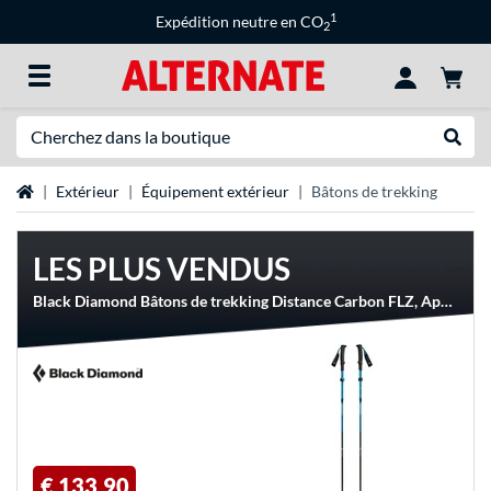
1
Expédition neutre en CO
2
Recherche
Recher
Page d'accueil
Extérieur
Équipement extérieur
Bâtons de trekking
LES PLUS VENDUS
Black Diamond Bâtons de trekking Distance Carbon FLZ, Appareil de fitness
€ 133,90