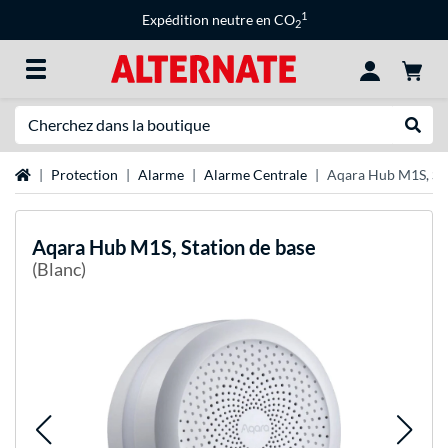
1
Expédition neutre en CO
2
Recherche
Recher
Page d'accueil
Protection
Alarme
Alarme Centrale
Aqara Hub M1S, Sta
Aqara
Hub M1S, Station de base
(Blanc)