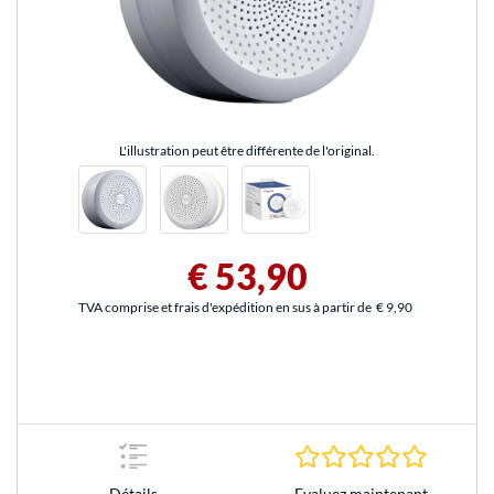
L'illustration peut être différente de l'original.
€ 53,90
TVA comprise et frais d'expédition en sus à partir de
€ 9,90
0.0 Étoile
Evaluez maintenant
Détails