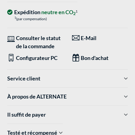
Expédition
neutre en CO
1
2
1
(par compensation)
Consulter le statut
E-Mail
de la commande
Configurateur PC
Bon d'achat
Service client
À propos de ALTERNATE
Il suffit de payer
Testé et récompensé