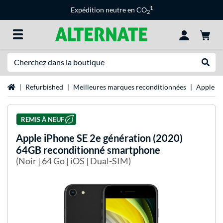
1
Expédition neutre en CO
2
Recherche
Recher
Page d'accueil
Refurbished
Meilleures marques reconditionnées
Apple re
REMIS À NEUF
Apple
iPhone SE 2e génération (2020)
64GB reconditionné smartphone
(Noir | 64 Go | iOS | Dual-SIM)