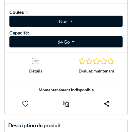
Couleur:
Noir
Capacité:
64 Go
0.0 Étoile
Evaluez maintenant
Détails
Momentanément indisponible
Description du produit