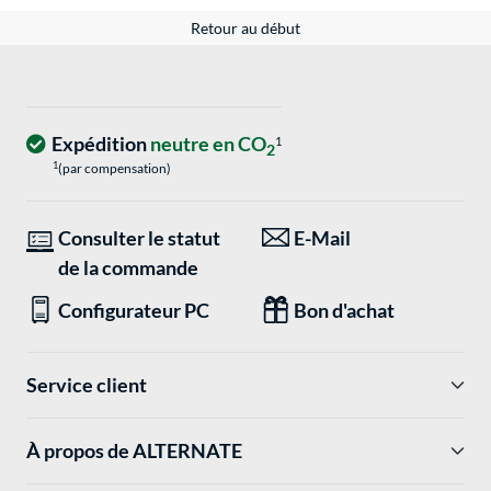
Retour au début
Expédition
neutre en CO
1
2
1
(par compensation)
Consulter le statut
E-Mail
de la commande
Configurateur PC
Bon d'achat
Service client
À propos de ALTERNATE