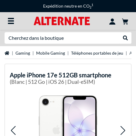
1
Expédition neutre en CO
2
Recherche
Recher
Page d'accueil
Gaming
Mobile Gaming
Téléphones portables de jeu
App
Apple
iPhone 17e 512GB smartphone
(Blanc | 512 Go | iOS 26 | Dual-eSIM)