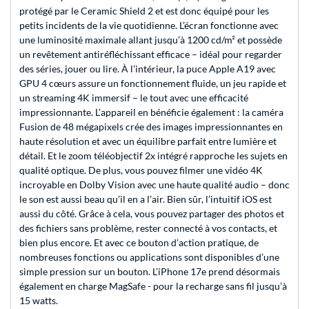
protégé par le Ceramic Shield 2 et est donc équipé pour les
petits incidents de la vie quotidienne. L’écran fonctionne avec
une luminosité maximale allant jusqu’à 1200 cd/m² et possède
un revêtement antiréfléchissant efficace – idéal pour regarder
des séries, jouer ou lire. À l’intérieur, la puce Apple A19 avec
GPU 4 cœurs assure un fonctionnement fluide, un jeu rapide et
un streaming 4K immersif – le tout avec une efficacité
impressionnante. L’appareil en bénéficie également : la caméra
Fusion de 48 mégapixels crée des images impressionnantes en
haute résolution et avec un équilibre parfait entre lumière et
détail. Et le zoom téléobjectif 2x intégré rapproche les sujets en
qualité optique. De plus, vous pouvez filmer une vidéo 4K
incroyable en Dolby Vision avec une haute qualité audio – donc
le son est aussi beau qu’il en a l’air. Bien sûr, l’intuitif iOS est
aussi du côté. Grâce à cela, vous pouvez partager des photos et
des fichiers sans problème, rester connecté à vos contacts, et
bien plus encore. Et avec ce bouton d’action pratique, de
nombreuses fonctions ou applications sont disponibles d’une
simple pression sur un bouton. L’iPhone 17e prend désormais
également en charge MagSafe - pour la recharge sans fil jusqu’à
15 watts.