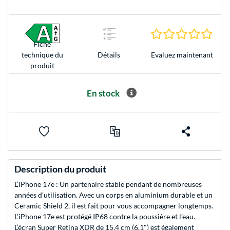
0.0 É
Fiche
Evaluez maintenant
technique du
Détails
produit
En stock
Description du produit
L’iPhone 17e : Un partenaire stable pendant de nombreuses
années d’utilisation. Avec un corps en aluminium durable et un
Ceramic Shield 2, il est fait pour vous accompagner longtemps.
L’iPhone 17e est protégé IP68 contre la poussière et l’eau.
L’écran Super Retina XDR de 15,4 cm (6,1") est également