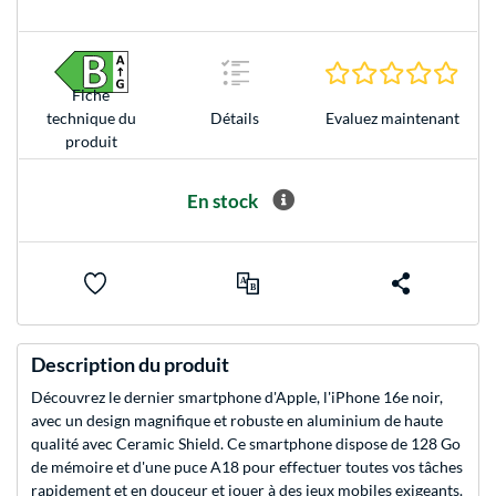
0.0 É
Fiche
Evaluez maintenant
technique du
Détails
produit
En stock
Description du produit
Découvrez le dernier smartphone d'Apple, l'iPhone 16e noir,
avec un design magnifique et robuste en aluminium de haute
qualité avec Ceramic Shield. Ce smartphone dispose de 128 Go
de mémoire et d'une puce A18 pour effectuer toutes vos tâches
rapidement et en douceur et jouer à des jeux mobiles exigeants.