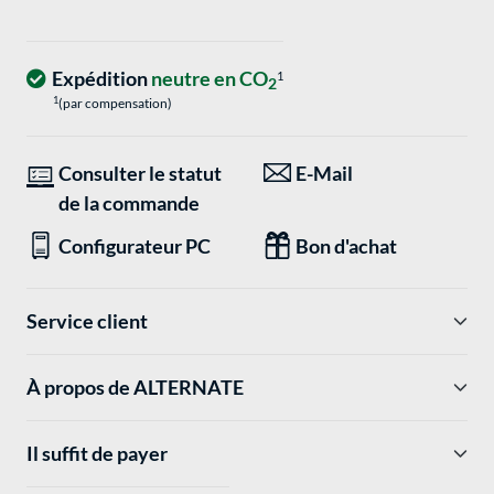
Expédition
neutre en CO
1
2
1
(par compensation)
Consulter le statut
E-Mail
de la commande
Configurateur PC
Bon d'achat
Service client
À propos de ALTERNATE
Il suffit de payer