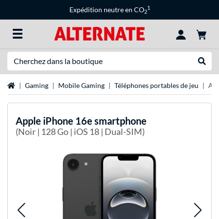
1
Expédition neutre en CO
2
Recherche
Recher
Page d'accueil
Gaming
Mobile Gaming
Téléphones portables de jeu
App
Apple
iPhone 16e smartphone
(Noir | 128 Go | iOS 18 | Dual-SIM)