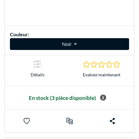
Couleur:
Noir
0.0 Étoile
Evaluez maintenant
Détails
En stock
(3 pièce disponible)