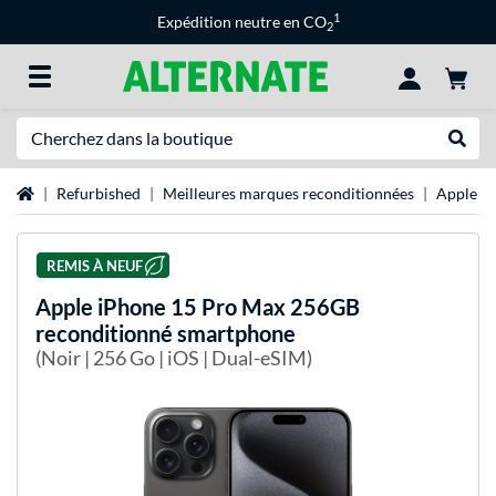
1
Expédition neutre en CO
2
Recherche
Recher
Page d'accueil
Refurbished
Meilleures marques reconditionnées
Apple re
REMIS À NEUF
Apple
iPhone 15 Pro Max 256GB
reconditionné smartphone
(Noir | 256 Go | iOS | Dual-eSIM)