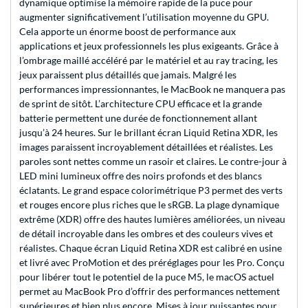
dynamique optimise la mémoire rapide de la puce pour
augmenter significativement l’utilisation moyenne du GPU.
Cela apporte un énorme boost de performance aux
applications et jeux professionnels les plus exigeants. Grâce à
l’ombrage maillé accéléré par le matériel et au ray tracing, les
jeux paraissent plus détaillés que jamais. Malgré les
performances impressionnantes, le MacBook ne manquera pas
de sprint de sitôt. L’architecture CPU efficace et la grande
batterie permettent une durée de fonctionnement allant
jusqu’à 24 heures. Sur le brillant écran Liquid Retina XDR, les
images paraissent incroyablement détaillées et réalistes. Les
paroles sont nettes comme un rasoir et claires. Le contre-jour à
LED mini lumineux offre des noirs profonds et des blancs
éclatants. Le grand espace colorimétrique P3 permet des verts
et rouges encore plus riches que le sRGB. La plage dynamique
extrême (XDR) offre des hautes lumières améliorées, un niveau
de détail incroyable dans les ombres et des couleurs vives et
réalistes. Chaque écran Liquid Retina XDR est calibré en usine
et livré avec ProMotion et des préréglages pour les Pro. Conçu
pour libérer tout le potentiel de la puce M5, le macOS actuel
permet au MacBook Pro d’offrir des performances nettement
supérieures et bien plus encore. Mises à jour puissantes pour