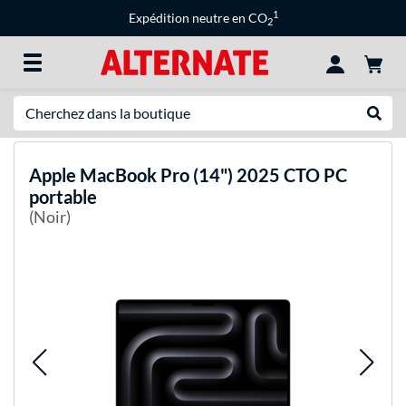
1
Expédition neutre en CO
2
Recherche
Recher
Apple
MacBook Pro (14") 2025 CTO PC
portable
(Noir)