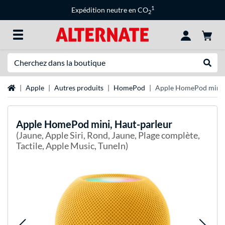
1
Expédition neutre en CO
2
Recherche
Recher
Page d'accueil
Apple
Autres produits
HomePod
Apple HomePod mini, 
Apple
HomePod mini, Haut-parleur
(Jaune, Apple Siri, Rond, Jaune, Plage complète,
Tactile, Apple Music, TuneIn)