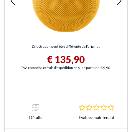
L'illustration peut être différente de l'original.
€ 135,90
TVA comprise et frais d'expédition en sus à partir de
€ 9,90
0.0 Étoile
Evaluez maintenant
Détails